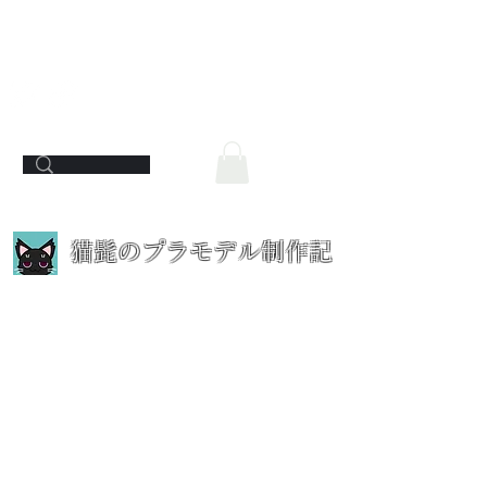
​猫髭のプラモデル制作記
機動戦士ガン
ダム 逆襲の
シャア ガ