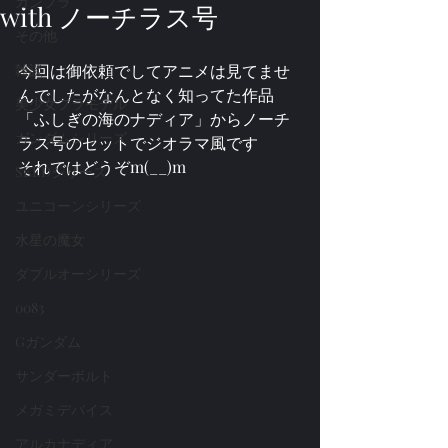
ガンプラ
with ノーチラス号
その他
雑談
今回は御依頼でしてアニメは見てませ
んでしたがなんとなく知ってた作品
美少女プラモデル
「ふしぎの海のナディア」からノーチ
ガンダムシリーズ
ラス号のセットでジオラマ風です
それではどうぞm(__)m
SEEDシリーズ
ユニコーンシリーズ
水星の魔女
ダブルオーシリーズ
0083
Gガンダム
サンダーボルト
メガミデバイス
アルカナディア