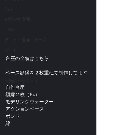
FAG
創彩少女庭園
30MS
アニメ・漫画・ゲーム
ゾイド
台座の全貌はこちら
アーマード・コア
FSS
ベース額縁を２枚重ねて制作してます
閃光のハサウェイ
自作台座
額縁２枚（B4）
モデリングウォーター
アクションベース
ボンド
綿