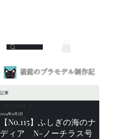
​猫髭のプラモデル制作記
記事
全ての記事
2024年11月7日
全ての記事
【No.115】ふしぎの海のナ
制作
ディア N-ノーチラス号