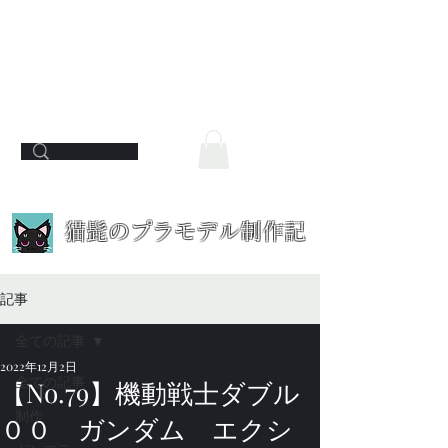
​猫髭のプラモデル制作記
記事
全ての記事
2022年12月2日
全ての記事
【No.79】機動戦士ダブル
制作
００ ガンダム エクシ