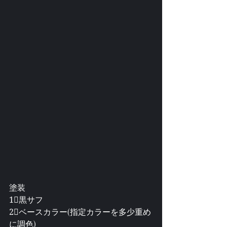
塗装
1⃣黒サフ
2⃣ベースカラー(指定カラーを多少重め
に調色)