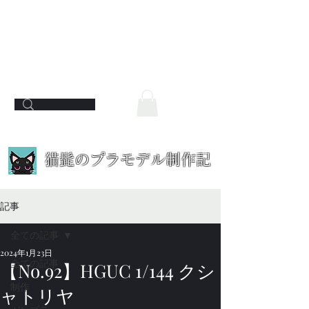
​猫髭のプラモデル制作記
記事
全ての記事
2024年1月23日
全ての記事
【No.92】HGUC 1/144 クシ
制作
ャトリヤ