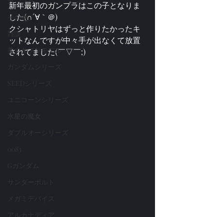
ガンプラ
新年最初のガンプラはこの子となりま
した(∩´∀｀＠)
その他
クシャトリヤはずっと作りたかったキ
雑談
ットなんですが中々手が出なくて放置
美少女プラモデル
されてました(￣▽￣;)
ガンダムシリーズ
SEEDシリーズ
ユニコーンシリーズ
水星の魔女
ダブルオーシリーズ
0083
Gガンダム
サンダーボルト
メガミデバイス
アルカナディア