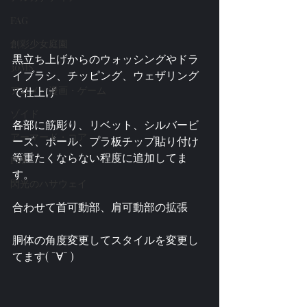
FAG
創彩少女庭園
黒立ち上げからのウォッシングやドラ
30MS
イブラシ、チッピング、ウェザリング
アニメ・漫画・ゲーム
で仕上げ
ゾイド
各部に筋彫り、リベット、シルバービ
アーマード・コア
ーズ、ボール、プラ板チップ貼り付け
等重たくならない程度に追加してま
FSS
す。
閃光のハサウェイ
合わせて首可動部、肩可動部の拡張
胴体の角度変更してスタイルを変更し
てます( ¯∀¯ )