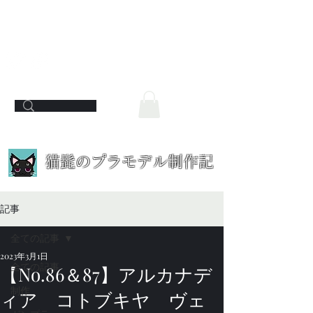
​猫髭のプラモデル制作記
記事
全ての記事
2023年3月1日
全ての記事
【No.86＆87】アルカナデ
制作
ィア コトブキヤ ヴェ