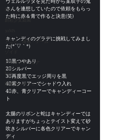
ヴェルルッタを見た時から某双子の鬼
さんを連想していたので依頼をもらっ
FAG
た時に赤＆青で作ると決意(笑)
創彩少女庭園
30MS
キャンディのグラデに挑戦してみまし
アニメ・漫画・ゲーム
た(*´▽｀*)
ゾイド
1⃣黒つやあり
アーマード・コア
2⃣シルバー
FSS
3⃣再度黒でエッジ周りを黒
4⃣紫クリアーでシャドウ入れ
閃光のハサウェイ
4⃣赤、青クリアーでキャンディーコー
ト
太腿のリボンと蛇はキャンディーでは
ありますがちょっとテイスト変えて砂
吹きシルバーに各色クリアーでキャン
ディ