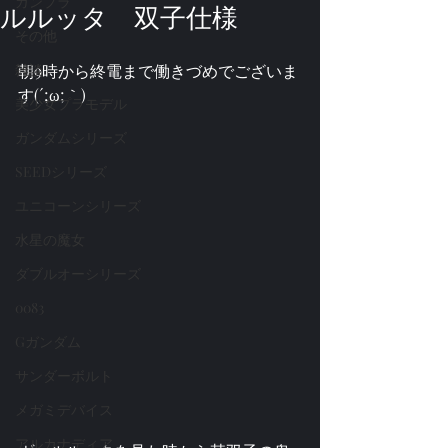
ガンプラ
ルルッタ 双子仕様
その他
雑談
朝9時から終電まで働きづめでございま
す(´;ω;｀)
美少女プラモデル
ガンダムシリーズ
SEEDシリーズ
ユニコーンシリーズ
水星の魔女
ダブルオーシリーズ
0083
Gガンダム
サンダーボルト
メガミデバイス
アルカナディア