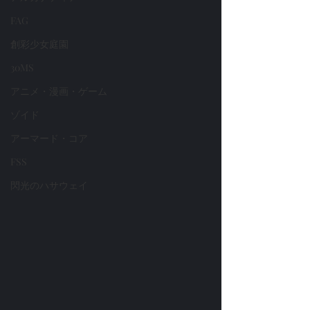
FAG
創彩少女庭園
30MS
アニメ・漫画・ゲーム
ゾイド
アーマード・コア
FSS
閃光のハサウェイ