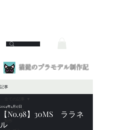
​猫髭のプラモデル制作記
記事
全ての記事
2024年4月17日
全ての記事
【No.98】30MS ララネ
制作
ル