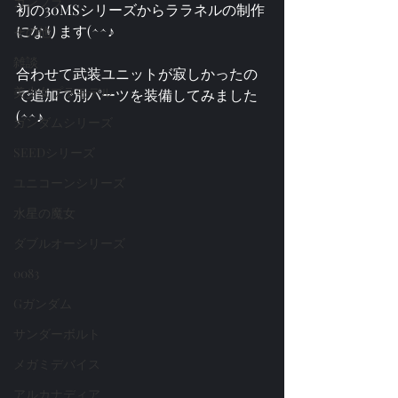
ガンプラ
初の30MSシリーズからララネルの制作
になります(^^♪
その他
雑談
合わせて武装ユニットが寂しかったの
美少女プラモデル
で追加で別パーツを装備してみました
(^^♪
ガンダムシリーズ
SEEDシリーズ
ユニコーンシリーズ
水星の魔女
ダブルオーシリーズ
0083
Gガンダム
サンダーボルト
メガミデバイス
アルカナディア